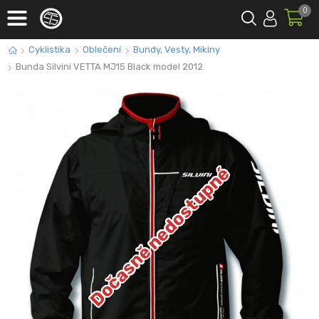
0
Cyklistika
Oblečení
Bundy, Vesty, Mikiny
Bunda Silvini VETTA MJ15 Black model 2012
Dočasně nedostupné