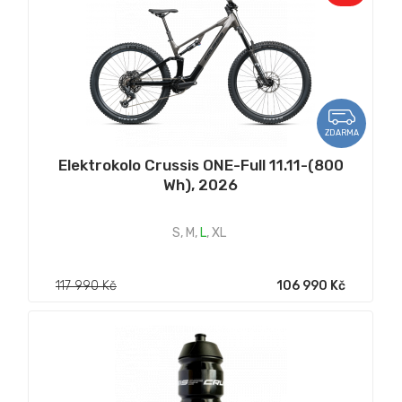
ZDARMA
Elektrokolo Crussis ONE-Full 11.11-(800
Wh), 2026
S
,
M
,
L
,
XL
117 990 Kč
106 990 Kč