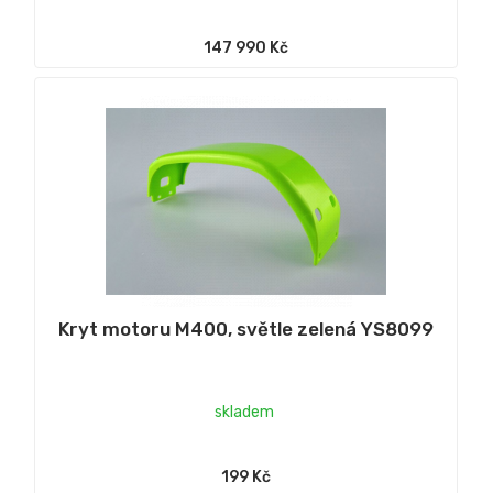
147 990 Kč
Kryt motoru M400, světle zelená YS8099
skladem
199 Kč