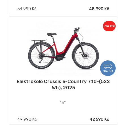
54 990 Kč
48 990 Kč
-14.8%
ZDARMA
Elektrokolo Crussis e-Country 7.10-(522
Wh), 2025
15''
49 990 Kč
42 590 Kč