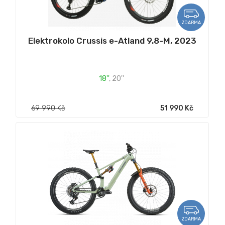
ZDARMA
Elektrokolo Crussis e-Atland 9.8-M, 2023
18''
,
20''
69 990 Kč
51 990 Kč
ZDARMA