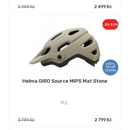
5 499 Kč
2 499 Kč
-26.32%
ZDARMA
Helma GIRO Source MIPS Mat Stone
M
,
L
3 799 Kč
2 799 Kč