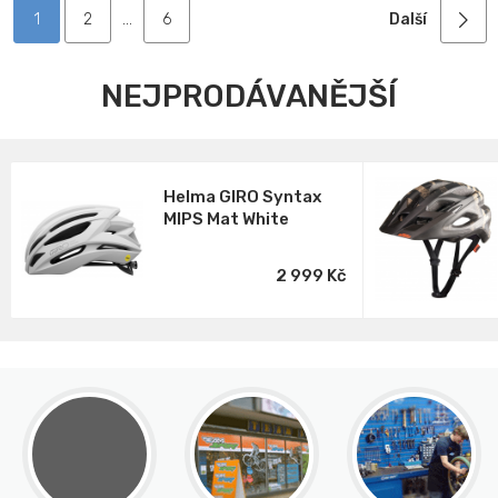
1
2
...
6
Další
NEJPRODÁVANĚJŠÍ
Helma GIRO Syntax
MIPS Mat White
2 999 Kč