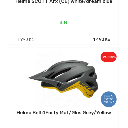
Helma SCOTT Arx (CE) white/dream blue
S
,
M
1 990 Kč
1 490 Kč
-20.84%
ZDARMA
Helma Bell 4Forty Mat/Glos Grey/Yellow