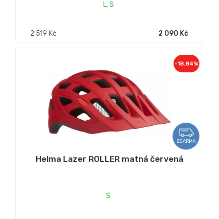
L
,
S
2 519 Kč
2 090 Kč
-18.84%
ZDARMA
Helma Lazer ROLLER matná červená
S