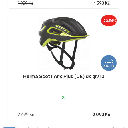
1 959 Kč
1 590 Kč
-22.56%
ZDARMA
Helma Scott Arx Plus (CE) dk gr/ra
S
2 699 Kč
2 090 Kč