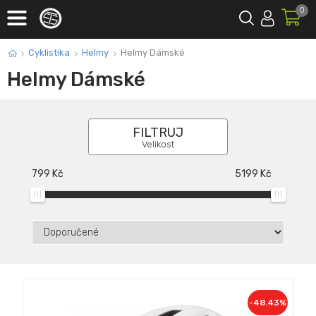
0
Cyklistika
Helmy
Helmy Dámské
Helmy Dámské
FILTRUJ
Velikost
799
Kč
5199
Kč
-48.43%