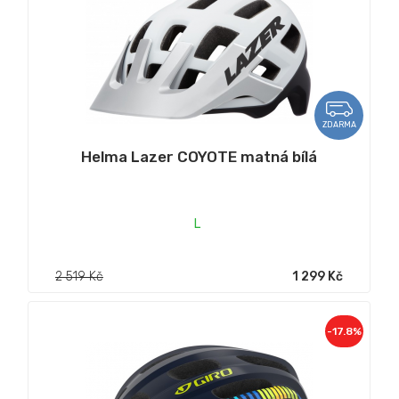
ZDARMA
Helma Lazer COYOTE matná bílá
L
2 519 Kč
1 299 Kč
-17.8%