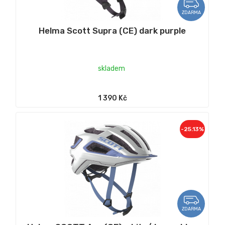
ZDARMA
Helma Scott Supra (CE) dark purple
skladem
1 390 Kč
-25.13%
ZDARMA