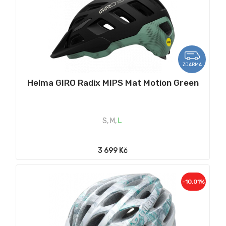
ZDARMA
Helma GIRO Radix MIPS Mat Motion Green
S
,
M
,
L
3 699 Kč
-10.01%