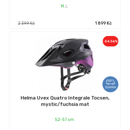
M
,
L
2 399 Kč
1 899 Kč
-54.56%
ZDARMA
Helma Uvex Quatro Integrale Tocsen,
mystic/fuchsia mat
52-57 cm