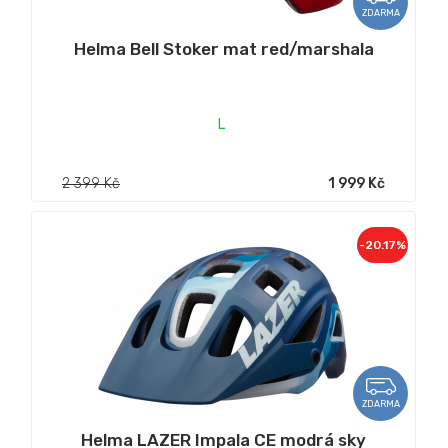
ZDARMA
Helma Bell Stoker mat red/marshala
L
2 399 Kč
1 999 Kč
-20.17%
ZDARMA
Helma LAZER Impala CE modrá sky