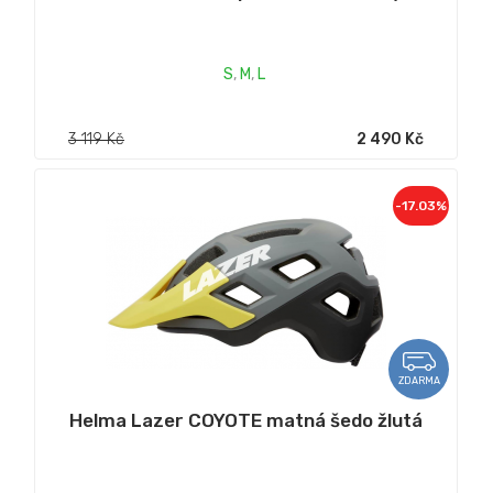
S
,
M
,
L
3 119 Kč
2 490 Kč
-17.03%
ZDARMA
Helma Lazer COYOTE matná šedo žlutá