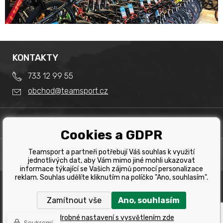
KONTAKTY
733 12 99 55
obchod@teamsport.cz
DŮLEŽITÉ INFORMACE
Cookies a GDPR
Obchodní podmínky
Splátkový prodej
Teamsport a partneři potřebují Váš souhlas k využití
PRODEJNA
Reklamace
jednotlivých dat, aby Vám mimo jiné mohli ukazovat
Team Sport - Tomáš Binar
informace týkající se Vašich zájmů pomocí personalizace
Tabulka velikostí kol
reklam. Souhlas udělíte kliknutím na políčko "Ano, souhlasím".
Dlouhá 1228/44C
Tabulka velikosti bot
Havířov
Zamítnout vše
Ano, souhlasím
Tabulka velikostí oblečení
Copyright © 2019 Team Sport Havířov. Všechna pravá
vyhrazena.
Kontakt
Podrobné nastavení s vysvětlením zde
Soukromí