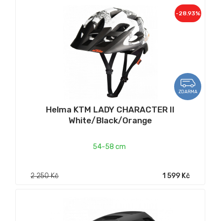
-28.93%
ZDARMA
Helma KTM LADY CHARACTER II
White/Black/Orange
54-58 cm
2 250 Kč
1 599 Kč