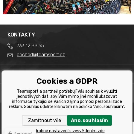
KONTAKTY
733 12 99 55
obchod@teamsport.cz
DŮLEŽITÉ INFORMACE
Cookies a GDPR
Obchodní podmínky
Splátkový prodej
Teamsport a partneři potřebují Váš souhlas k využití
PRODEJNA
Reklamace
jednotlivých dat, aby Vám mimo jiné mohli ukazovat
Team Sport - Tomáš Binar
informace týkající se Vašich zájmů pomocí personalizace
Tabulka velikostí kol
reklam. Souhlas udělíte kliknutím na políčko "Ano, souhlasím".
Dlouhá 1228/44C
Tabulka velikosti bot
Havířov
Zamítnout vše
Ano, souhlasím
Tabulka velikostí oblečení
Copyright © 2019 Team Sport Havířov. Všechna pravá
vyhrazena.
Kontakt
Podrobné nastavení s vysvětlením zde
Soukromí