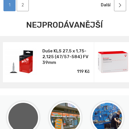
1
2
Další
NEJPRODÁVANĚJŠÍ
Duše KLS 27,5 x 1,75-
2,125 (47/57-584) FV
39mm
119 Kč