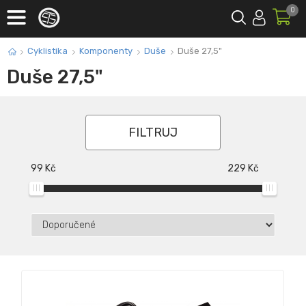
0
Cyklistika
Komponenty
Duše
Duše 27,5"
Duše 27,5"
FILTRUJ
99
Kč
229
Kč