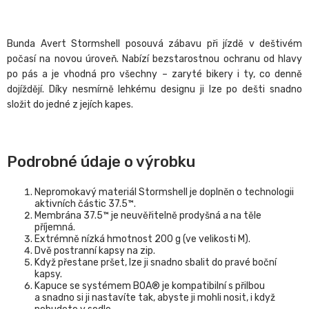
Bunda Avert Stormshell posouvá zábavu při jízdě v deštivém
počasí na novou úroveň. Nabízí bezstarostnou ochranu od hlavy
po pás a je vhodná pro všechny – zaryté bikery i ty, co denně
dojíždějí. Díky nesmírně lehkému designu ji lze po dešti snadno
složit do jedné z jejích kapes.
Podrobné údaje o výrobku
Nepromokavý materiál Stormshell je doplněn o technologii
aktivních částic 37.5™.
Membrána 37.5™ je neuvěřitelně prodyšná a na těle
příjemná.
Extrémně nízká hmotnost 200 g (ve velikosti M).
Dvě postranní kapsy na zip.
Když přestane pršet, lze ji snadno sbalit do pravé boční
kapsy.
Kapuce se systémem BOA® je kompatibilní s přilbou
a snadno si ji nastavíte tak, abyste ji mohli nosit, i když