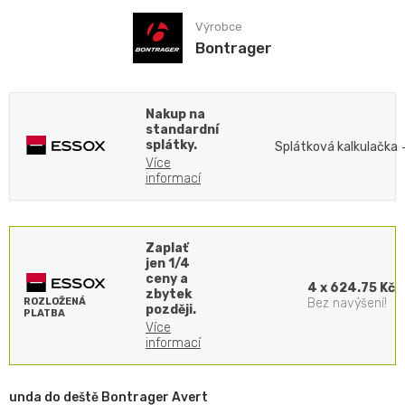
Výrobce
Bontrager
Nakup na
standardní
splátky.
Splátková kalkulačka
Více
informací
Zaplať
jen 1/4
ceny a
4 x 624.75 Kč
zbytek
ROZLOŽENÁ
Bez navýšení!
později.
PLATBA
Více
informací
unda do deště Bontrager Avert