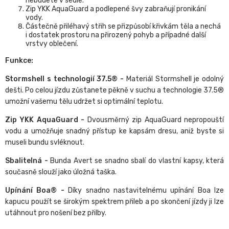
nebudete v sedle.
Zip YKK AquaGuard a podlepené švy zabraňují pronikání
vody.
Částečně přiléhavý střih se přizpůsobí křivkám těla a nechá
i dostatek prostoru na přirozený pohyb a případné další
vrstvy oblečení.
Funkce:
Stormshell s technologií 37.5® -
Materiál Stormshell je odolný
dešti. Po celou jízdu zůstanete pěkně v suchu a technologie 37.5®
umožní vašemu tělu udržet si optimální teplotu.
Zip YKK AquaGuard -
Dvousměrný zip AquaGuard nepropouští
vodu a umožňuje snadný přístup ke kapsám dresu, aniž byste si
museli bundu svléknout.
Sbalitelná -
Bunda Avert se snadno sbalí do vlastní kapsy, která
současně slouží jako úložná taška.
Upínání Boa® -
Díky snadno nastavitelnému upínání Boa lze
kapucu použít se širokým spektrem přileb a po skončení jízdy ji lze
utáhnout pro nošení bez přilby.