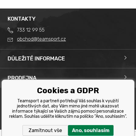
KONTAKTY
733 12 99 55
obchod@teamsport.cz
DŮLEŽITÉ INFORMACE
Obchodní podmínky
Splátkový prodej
PRODEJNA
Reklamace
Team Sport - Tomáš Binar
Cookies a GDPR
Tabulka velikostí kol
Dlouhá 1228/44C
Tabulka velikosti bot
Havířov
Teamsport a partneři potřebují Váš souhlas k využití
Tabulka velikostí oblečení
Copyright © 2019 Team Sport Havířov. Všechna pravá
jednotlivých dat, aby Vám mimo jiné mohli ukazovat
informace týkající se Vašich zájmů pomocí personalizace
vyhrazena.
Kontakt
reklam. Souhlas udělíte kliknutím na políčko "Ano, souhlasím".
Tvorbu webové stránky
zajistil
BINARGON.cz
Výběr správného kola
Zamítnout vše
Ano, souhlasím
Ochrana osobních údajů