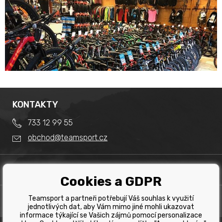
KONTAKTY
733 12 99 55
obchod@teamsport.cz
DŮLEŽITÉ INFORMACE
Cookies a GDPR
Obchodní podmínky
Splátkový prodej
Teamsport a partneři potřebují Váš souhlas k využití
PRODEJNA
Reklamace
jednotlivých dat, aby Vám mimo jiné mohli ukazovat
Team Sport - Tomáš Binar
informace týkající se Vašich zájmů pomocí personalizace
Tabulka velikostí kol