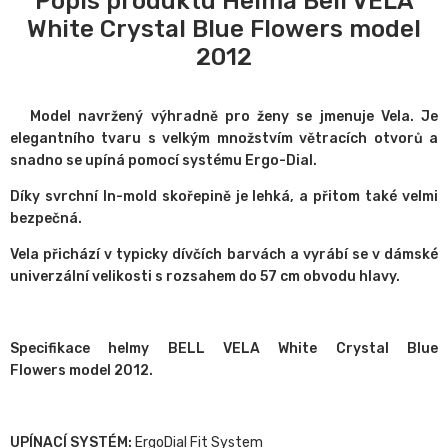
Popis produktu Helma Bell VELA
White Crystal Blue Flowers model
2012
Model navržený výhradně pro ženy se jmenuje Vela.
Je
elegantního tvaru s velkým množstvím větracích otvorů a
snadno se upíná pomocí systému Ergo-Dial.
Díky svrchní In-mold skořepině je lehká, a přitom také velmi
bezpečná.
Vela přichází v typicky dívčích barvách a vyrábí se v dámské
univerzální velikosti s rozsahem do 57 cm obvodu hlavy.
Specifikace helmy BELL VELA White Crystal Blue
Flowers model 2012.
UPÍNACÍ SYSTÉM:
ErgoDial Fit System