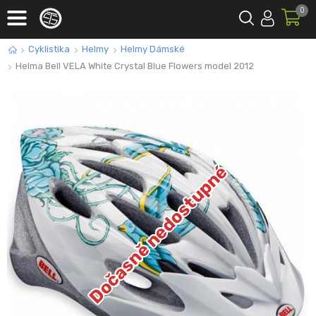
0
Cyklistika
Helmy
Helmy Dámské
Helma Bell VELA White Crystal Blue Flowers model 2012
Dočasně nedostupné