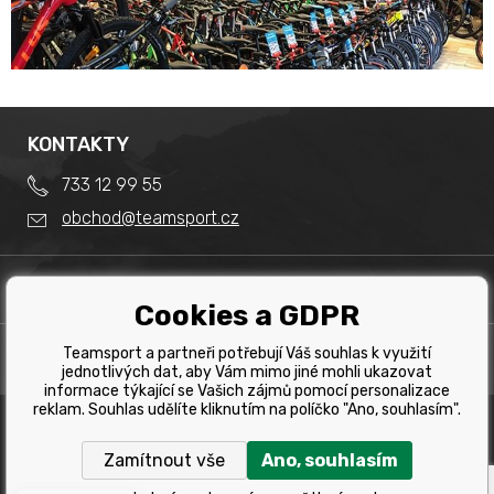
KONTAKTY
733 12 99 55
obchod@teamsport.cz
DŮLEŽITÉ INFORMACE
Cookies a GDPR
Obchodní podmínky
Splátkový prodej
Teamsport a partneři potřebují Váš souhlas k využití
PRODEJNA
Reklamace
jednotlivých dat, aby Vám mimo jiné mohli ukazovat
Team Sport - Tomáš Binar
informace týkající se Vašich zájmů pomocí personalizace
Tabulka velikostí kol
reklam. Souhlas udělíte kliknutím na políčko "Ano, souhlasím".
Dlouhá 1228/44C
Tabulka velikosti bot
Havířov
Zamítnout vše
Ano, souhlasím
Tabulka velikostí oblečení
Copyright © 2019 Team Sport Havířov. Všechna pravá
vyhrazena.
Kontakt