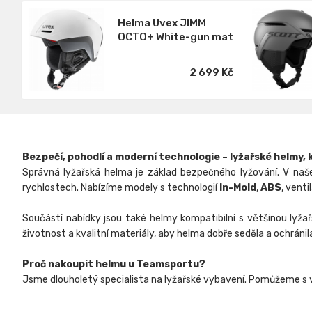
Helma Uvex JIMM
OCTO+ White-gun mat
2 699 Kč
Bezpečí, pohodlí a moderní technologie – lyžařské helmy, k
Správná lyžařská helma je základ bezpečného lyžování. V naše
rychlostech. Nabízíme modely s technologií
In-Mold
,
ABS
, vent
Součástí nabídky jsou také helmy kompatibilní s většinou lyža
životnost a kvalitní materiály, aby helma dobře seděla a ochránil
Proč nakoupit helmu u Teamsportu?
Jsme dlouholetý specialista na lyžařské vybavení. Pomůžeme s výb