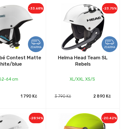
-33.68%
-23.75%
ZDARMA
ZDARMA
bé Contest Matte
Helma Head Team SL
hite/blue
Rebels
62-64 cm
XL/XXL
,
XS/S
1 790 Kč
3 790 Kč
2 890 Kč
-28.14%
-20.42%