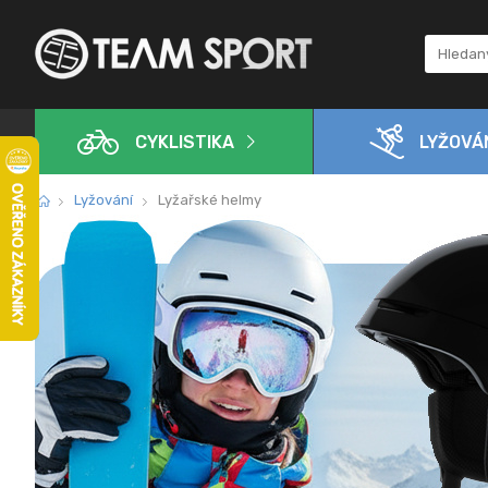
CYKLISTIKA
LYŽOVÁ
Lyžování
Lyžařské helmy