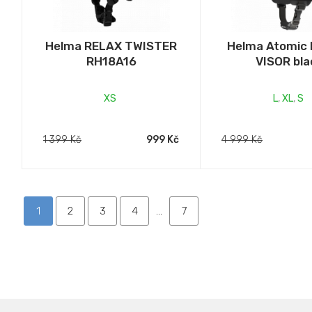
Helma RELAX TWISTER
Helma Atomic
RH18A16
VISOR bla
XS
L
,
XL
,
S
1 399 Kč
999 Kč
4 999 Kč
1
2
3
4
...
7