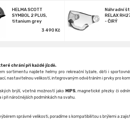
HELMA SCOTT
Náhradní št
SYMBOL 2 PLUS,
RELAX RH2
titanium grey
- ČIRÝ
3 490 Kč
teré chrání při každé jízdě.
m sortimentu najdete helmy pro rekreační lyžaře, děti i sportovně 
ilací, nastavitelnou velikostí, integrovaným odvětráním i prvky pro kom
řských brýlí, včetně možností jako
MIPS
, magnetické přezky či odní
a i při náročnějších podmínkách na svahu.
ěrem správné velikosti, poradíme s kompatibilitou s brýlemi a zajistí