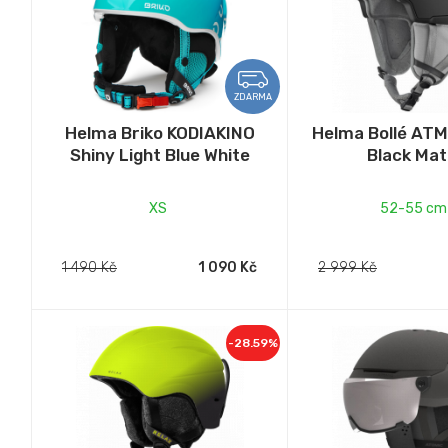
ZDARMA
Helma Briko KODIAKINO
Helma Bollé AT
Shiny Light Blue White
Black Mat
XS
52-55 cm
1 490 Kč
1 090 Kč
2 999 Kč
-28.59%