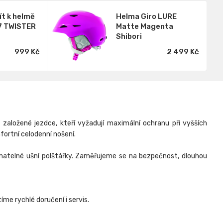
ít k helmě
Helma Giro LURE
7 TWISTER
Matte Magenta
Shibori
999 Kč
2 499 Kč
založené jezdce, kteří vyžadují maximální ochranu při vyšších
fortní celodenní nošení.
matelné ušní polštářky. Zaměřujeme se na bezpečnost, dlouhou
me rychlé doručení i servis.