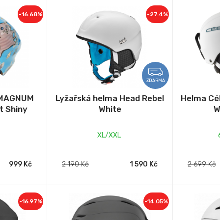
-16.68%
-27.4%
ZDARMA
d MAGNUM
Lyžařská helma Head Rebel
Helma Cé
t Shiny
White
W
XL/XXL
999 Kč
2 190 Kč
1 590 Kč
2 699 Kč
-16.97%
-14.05%