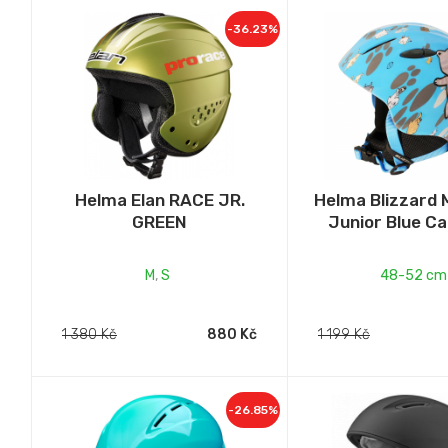
-36.23%
Helma Elan RACE JR.
Helma Blizzar
GREEN
Junior Blue Ca
M
,
S
48-52 cm
1 380 Kč
880 Kč
1 199 Kč
-26.85%