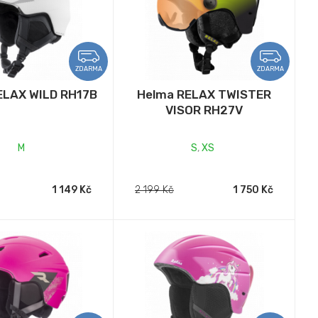
ZDARMA
ZDARMA
ELAX WILD RH17B
Helma RELAX TWISTER
VISOR RH27V
M
S
,
XS
1 149 Kč
2 199 Kč
1 750 Kč