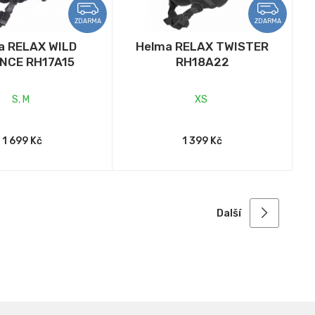
ZDARMA
ZDARMA
a RELAX WILD
Helma RELAX TWISTER
NCE RH17A15
RH18A22
S
,
M
XS
1 699 Kč
1 399 Kč
Další