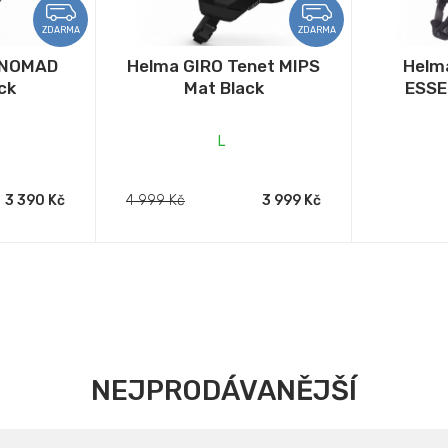
ZDARMA
ZDARMA
 NOMAD
Helma GIRO Tenet MIPS
Helm
ck
Mat Black
ESSE
L
3 390 Kč
4 999 Kč
3 999 Kč
NEJPRODÁVANĚJŠÍ