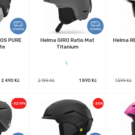
ZDARMA
ZDARMA
MOS PURE
Helma GIRO Ratio Mat
Helma R
te
Titanium
L
2 490 Kč
2 199 Kč
1 890 Kč
1 599 Kč
-32.19%
-20%