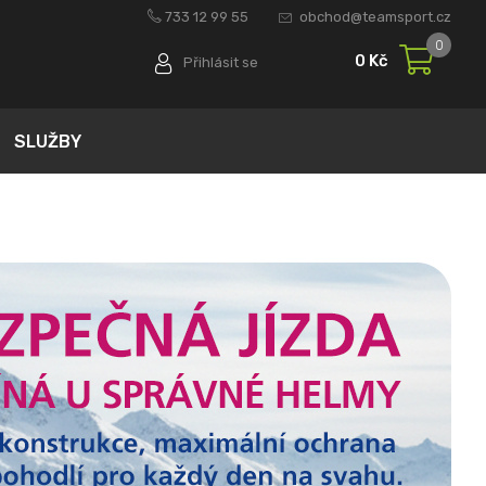
733 12 99 55
obchod@teamsport.cz
0
0 Kč
Přihlásit se
SLUŽBY