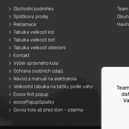
Obchodní podmínky
Team 
Splátkový prodej
Dlouh
Reklamace
Havíř
Tabulka velikostí kol
Tabulka velikosti bot
Tabulka velikostí oblečení
Kontakt
Výběr správného kola
Ochrana osobních údajů
Návod a manuál na elektrokola
Velikostní tabulka na běžky podle váhy
Teams
dat
Essox finit popup
Va
essoxPopupSplatky
Dovoz kola až před dům – zdarma