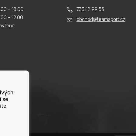
:00 - 18:00
733 12 99 55
:00 - 12:00
obchod@teamsport.cz
avřeno
livých
í se
íte