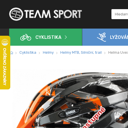
CYKLISTIKA
LYŽOVÁ
Cyklistika
Helmy
Helmy MTB, Silniční, trail
Helma Uvex