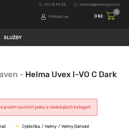
733 12 99 55
obchod@teamsport.cz
0
0 Kč
Přihlásit se
SLUŽBY
Helma Uvex I-VO C Dark
prosím navštívit jednu z následujících kategorií:
rail
Cyklistika
Helmy
Helmy Dámské