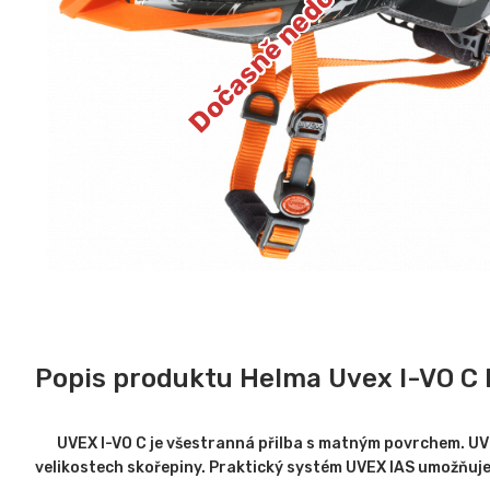
Dočasně nedostupné
Popis produktu Helma Uvex I-VO C 
UVEX I-VO C je všestranná přilba s matným povrchem. UVEX 
velikostech skořepiny. Praktický systém UVEX IAS umožňuje 