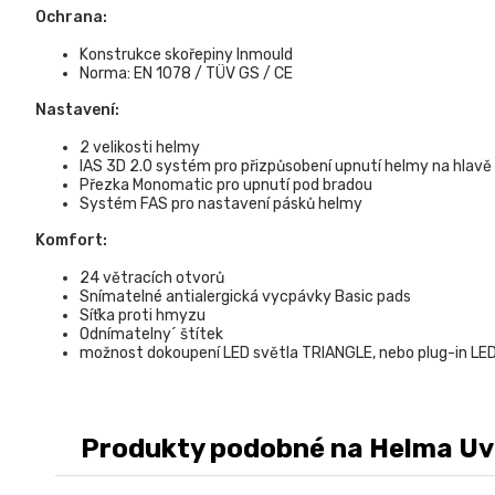
Ochrana:
Konstrukce skořepiny Inmould
Norma: EN 1078 / TÜV GS / CE
Nastavení:
2 velikosti helmy
IAS 3D 2.0 systém pro přizpůsobení upnutí helmy na hlavě
Přezka Monomatic pro upnutí pod bradou
Systém FAS pro nastavení pásků helmy
Komfort:
24 větracích otvorů
Snímatelné antialergická vycpávky Basic pads
Síťka proti hmyzu
Odnímatelny´ štítek
možnost dokoupení LED světla TRIANGLE, nebo plug-in LE
Produkty podobné na Helma Uvex