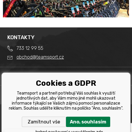
KONTAKTY
733 12 99 55
obchod@teamsport.cz
DŮLEŽITÉ INFORMACE
Cookies a GDPR
Obchodní podmínky
Splátkový prodej
Teamsport a partneři potřebují Váš souhlas k využití
PRODEJNA
Reklamace
jednotlivých dat, aby Vám mimo jiné mohli ukazovat
Team Sport - Tomáš Binar
informace týkající se Vašich zájmů pomocí personalizace
Tabulka velikostí kol
reklam. Souhlas udělíte kliknutím na políčko "Ano, souhlasím".
Dlouhá 1228/44C
Tabulka velikosti bot
Havířov
Zamítnout vše
Ano, souhlasím
Tabulka velikostí oblečení
Copyright © 2019 Team Sport Havířov. Všechna pravá
vyhrazena.
Kontakt