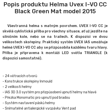
Popis produktu Helma Uvex I-VO CC
Black Green Mat model 2015
Všestranná helma s matným povrchem. UVEX I-VO CC je
skvělá cyklistická přilba pro všechny situace, ať už jezdíte na
silničním kole, nebo se na trailech. K dispozici ve dvou
velikostech skořepiny. Praktický systém UVEX IAS umožňuje
helmě UVEX I-VO CC aby se přizpůsobila každému tvaru hlavy.
Přilba je připravena k montáži LED světla TRIANGLE (k
dispozici samostatně).
- 24 větracích otvorů
- Konstrukce skořepiny Inmould
- 2 velikosti helmy
- IAS 3D 3.0 systém pro přizpůsobení upnutí helmy na hlavě
- Přezka Monomatic pro upnutí pod bradou
- Systém nastavení pásků helmy
- Snímatelné antialergické vycpávky Vent pad