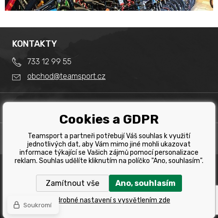
KONTAKTY
733 12 99 55
obchod@teamsport.cz
DŮLEŽITÉ INFORMACE
Cookies a GDPR
Obchodní podmínky
Splátkový prodej
Teamsport a partneři potřebují Váš souhlas k využití
PRODEJNA
Reklamace
jednotlivých dat, aby Vám mimo jiné mohli ukazovat
Team Sport - Tomáš Binar
informace týkající se Vašich zájmů pomocí personalizace
Tabulka velikostí kol
reklam. Souhlas udělíte kliknutím na políčko "Ano, souhlasím".
Dlouhá 1228/44C
Tabulka velikosti bot
Havířov
Zamítnout vše
Ano, souhlasím
Tabulka velikostí oblečení
Copyright © 2019 Team Sport Havířov. Všechna pravá
vyhrazena.
Kontakt
Podrobné nastavení s vysvětlením zde
Soukromí
WWW stránky
dodal
BINARGON.cz
Výběr správného kola