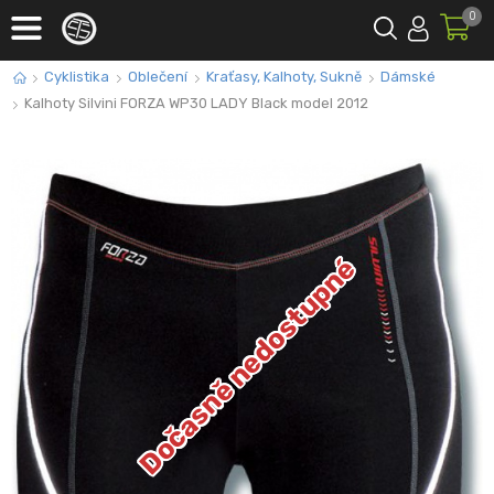
0
Cyklistika
Oblečení
Kraťasy, Kalhoty, Sukně
Dámské
Kalhoty Silvini FORZA WP30 LADY Black model 2012
Dočasně nedostupné