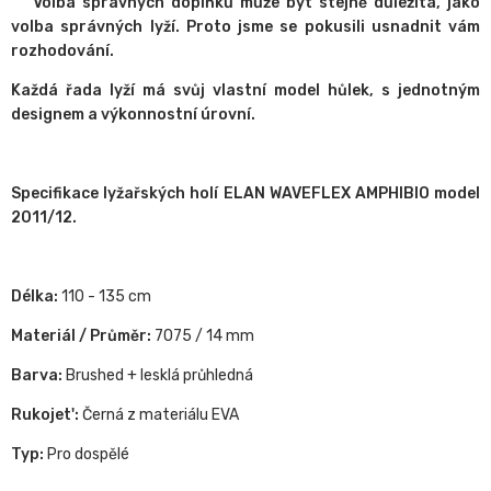
Volba správných doplňků může být stejně důležitá, jako
volba správných lyží.
Proto jsme se pokusili usnadnit vám
rozhodování.
Každá řada lyží má svůj vlastní model hůlek, s jednotným
designem a výkonnostní úrovní.
Specifikace lyžařských holí ELAN WAVEFLEX AMPHIBIO model
2011/12.
Délka:
110 - 135 cm
Materiál / Průměr:
7075 / 14 mm
Barva:
Brushed + lesklá průhledná
Rukojet':
Černá z materiálu EVA
Typ:
Pro dospělé