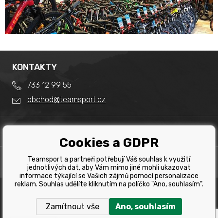
KONTAKTY
733 12 99 55
obchod@teamsport.cz
DŮLEŽITÉ INFORMACE
Cookies a GDPR
Obchodní podmínky
Splátkový prodej
Teamsport a partneři potřebují Váš souhlas k využití
PRODEJNA
Reklamace
jednotlivých dat, aby Vám mimo jiné mohli ukazovat
Team Sport - Tomáš Binar
informace týkající se Vašich zájmů pomocí personalizace
Tabulka velikostí kol
reklam. Souhlas udělíte kliknutím na políčko "Ano, souhlasím".
Dlouhá 1228/44C
Tabulka velikosti bot
Havířov
Zamítnout vše
Ano, souhlasím
Tabulka velikostí oblečení
Copyright © 2019 Team Sport Havířov. Všechna pravá
vyhrazena.