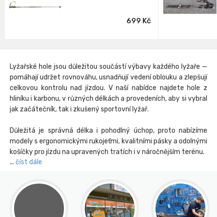
699 Kč
Lyžařské hole jsou důležitou součástí výbavy každého lyžaře —
pomáhají udržet rovnováhu, usnadňují vedení oblouku a zlepšují
celkovou kontrolu nad jízdou. V naší nabídce najdete hole z
hliníku i karbonu, v různých délkách a provedeních, aby si vybral
jak začátečník, tak i zkušený sportovní lyžař.
Důležitá je správná délka i pohodlný úchop, proto nabízíme
modely s ergonomickými rukojeťmi, kvalitními pásky a odolnými
košíčky pro jízdu na upravených tratích i v náročnějším terénu.
číst dále
Rádi vám pomůžeme s výběrem podle stylu jízdy, typu lyží i
zkušeností. Pokud potřebujete také
servis lyží
nebo kompletní
přípravu vybavení na sezónu, v Teamsportu se o vše
postaráme.