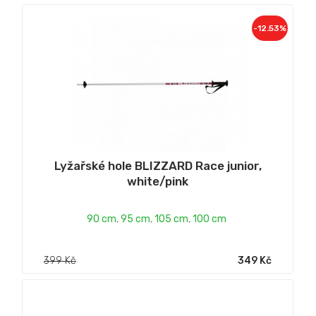
-12.53%
Lyžařské hole BLIZZARD Race junior,
white/pink
90 cm
,
95 cm
,
105 cm
,
100 cm
399 Kč
349 Kč