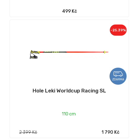
499 Kč
-25.39%
ZDARMA
Hole Leki Worldcup Racing SL
110 cm
2 399 Kč
1 790 Kč