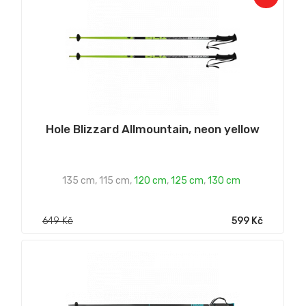
Hole Blizzard Allmountain, neon yellow
135 cm
,
115 cm
,
120 cm
,
125 cm
,
130 cm
649 Kč
599 Kč