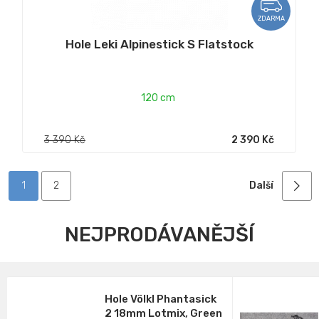
ZDARMA
Hole Leki Alpinestick S Flatstock
120 cm
3 390 Kč
2 390 Kč
1
2
Další
NEJPRODÁVANĚJŠÍ
Hole Völkl Phantasick
2 18mm Lotmix, Green