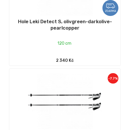
ZDARMA
Hole Leki Detect S, olivgreen-darkolive-
pearlcopper
120 cm
2 340 Kč
-7.7%