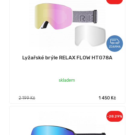
ZDARMA
Lyžařské brýle RELAX FLOW HTG78A
skladem
2 199 Kč
1 450 Kč
-28.29%