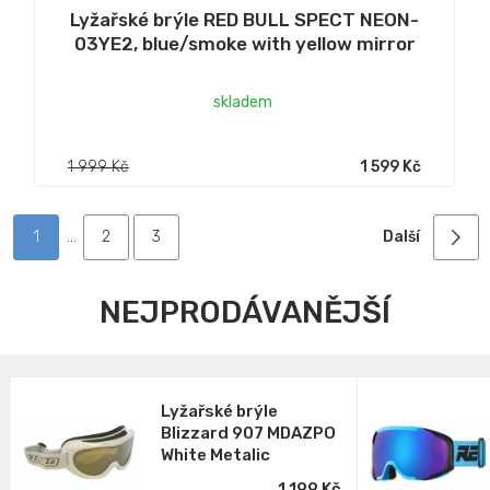
Lyžařské brýle RED BULL SPECT NEON-
03YE2, blue/smoke with yellow mirror
skladem
1 999 Kč
1 599 Kč
1
2
3
Další
NEJPRODÁVANĚJŠÍ
Lyžařské brýle
Blizzard 907 MDAZPO
White Metalic
1 199 Kč