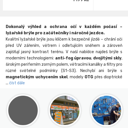
Dokonalý výhled a ochrana očí v každém počasí –
lyžařské brýle pro začátečníky i náročné jezdce.
Kvalitní lyžařské brýle jsou klíčem k bezpečné jízdě – chrání oči
před UV zářením, větrem i odletujícím sněhem a zároveň
zajišťují jasný kontrast terénu. V naší nabídce najdeš brýle s
moderními technologiemi:
anti-fog úpravou
,
dvojitými skly
,
širokým periferním zorným polem, větracími kanálky a filtry pro
různé světelné podmínky (S1–S3). Nechybí ani brýle s
magnetickým uchycením skel
, modely
OTG
přes dioptrické
číst dále
brýle nebo varianta
photochromatic
, která se automaticky
přizpůsobí intenzitě světla.
Brýle jsou kompatibilní s většinou lyžařských helem, dobře sedí
na obličeji a drží i při agresivnější jízdě. Vybírat můžeš z modelů
pro dospělé i děti, vždy s důrazem na maximální viditelnost a
pohodlí.