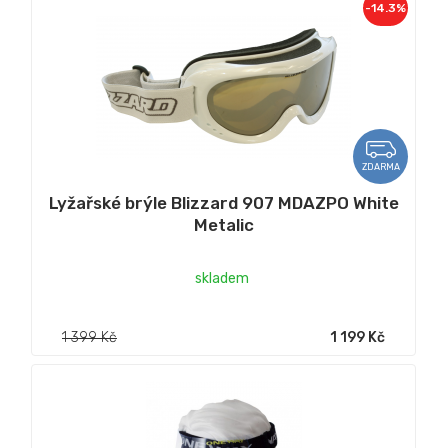
-14.3%
ZDARMA
Lyžařské brýle Blizzard 907 MDAZPO White
Metalic
skladem
1 399 Kč
1 199 Kč