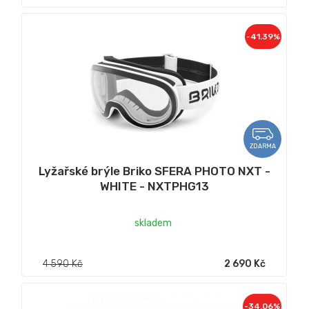
-41.39%
ZDARMA
Lyžařské brýle Briko SFERA PHOTO NXT -
WHITE - NXTPHG13
skladem
4 590 Kč
2 690 Kč
-34.06%