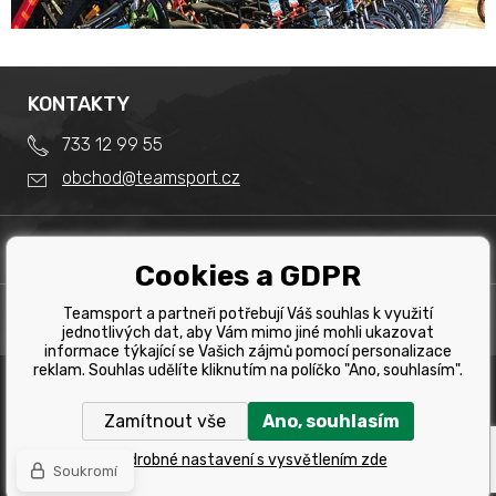
KONTAKTY
733 12 99 55
obchod@teamsport.cz
DŮLEŽITÉ INFORMACE
Cookies a GDPR
Obchodní podmínky
Splátkový prodej
Teamsport a partneři potřebují Váš souhlas k využití
PRODEJNA
Reklamace
jednotlivých dat, aby Vám mimo jiné mohli ukazovat
Team Sport - Tomáš Binar
informace týkající se Vašich zájmů pomocí personalizace
Tabulka velikostí kol
reklam. Souhlas udělíte kliknutím na políčko "Ano, souhlasím".
Dlouhá 1228/44C
Tabulka velikosti bot
Havířov
Zamítnout vše
Ano, souhlasím
Tabulka velikostí oblečení
Copyright © 2019 Team Sport Havířov. Všechna pravá
vyhrazena.
Kontakt
Podrobné nastavení s vysvětlením zde
Soukromí
Tvorbu webové stránky
zajistil
BINARGON.cz
Výběr správného kola