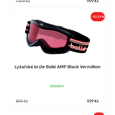
1 399 Kč
999 Kč
-33.37%
Lyžařské brýle Bollé AMP Black Vermillion
skladem
899 Kč
599 Kč