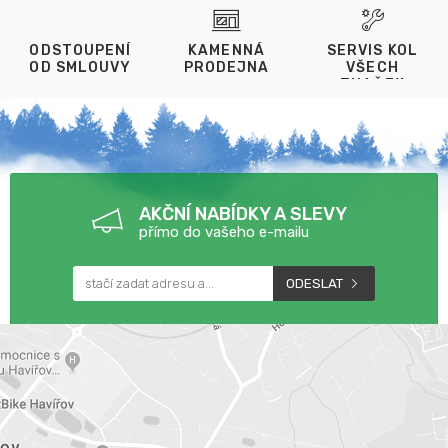
Proč brýle od Teamsportu?
Pomůžeme vybrat správnou velikost, vhodný filtr a ideální
ODSTOUPENÍ
KAMENNÁ
SERVIS KOL
kombinaci s helmou. Dlouholeté zkušenosti s lyžařským
OD SMLOUVY
PRODEJNA
VŠECH
ZNAČEK
sortimentem a odborné poradenství jsou naší hlavní výhodou.
AKČNÍ NABÍDKY A SLEVY
přímo do vašeho e-mailu
ODESLAT