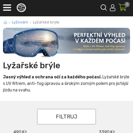
0
Lyžování
Lyžařské brýle
Lyžařské brýle
Jasný výhled a ochrana očí za každého počasí.
Lyžařské brýle
s UV filtrem, anti-fog úpravou a širokým zorným polem pro jistější
jízdu na svahu.
FILTRUJ
490
Kč
3390
Kč