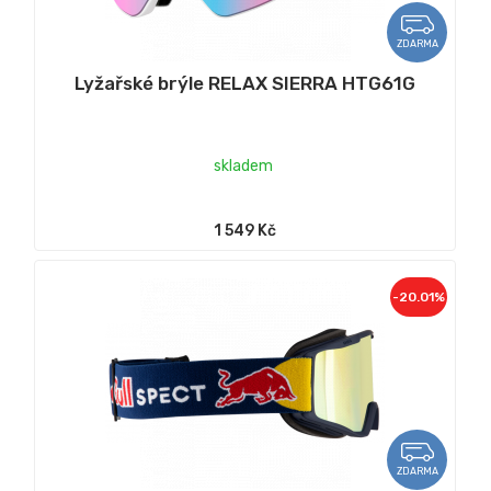
ZDARMA
Lyžařské brýle RELAX SIERRA HTG61G
skladem
1 549 Kč
-20.01%
ZDARMA