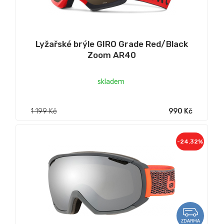
Lyžařské brýle GIRO Grade Red/Black
Zoom AR40
skladem
1 199 Kč
990 Kč
-24.32%
ZDARMA