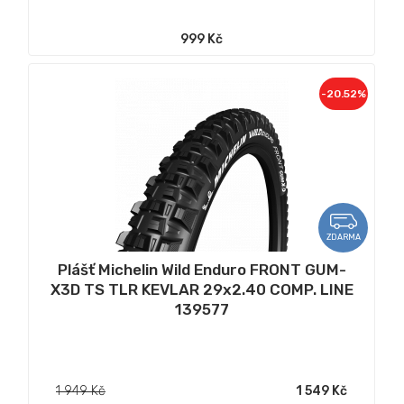
999 Kč
-20.52%
ZDARMA
Plášť Michelin Wild Enduro FRONT GUM-
X3D TS TLR KEVLAR 29x2.40 COMP. LINE
139577
1 949 Kč
1 549 Kč