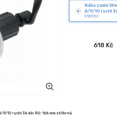
Nába zadní Sh
8/9/10 rychl 3
K181051
618
Kč
/9/10 rychl 36 děr RU: 166 mm stříbrná