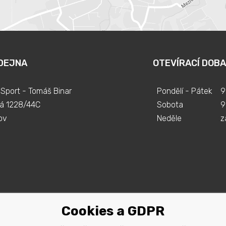
DEJNA
OTEVÍRACÍ DOBA
Sport - Tomáš Binar
Pondělí - Pátek
9
á 1228/44C
Sobota
9
ov
Neděle
z
Cookies a GDPR