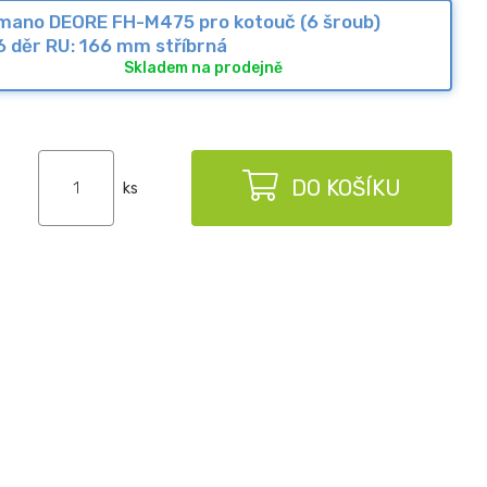
imano DEORE FH-M475 pro kotouč (6 šroub)
6 děr RU: 166 mm stříbrná
Skladem na prodejně
DO KOŠÍKU
ks