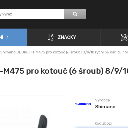
NÍ
ZNAČKY
Shimano DEORE FH-M475 pro kotouč (6 šroub) 8/9/10 rychl 36 děr RU: 16
M475 pro kotouč (6 šroub) 8/9/10
Výrobce
Shimano
Kód zboží