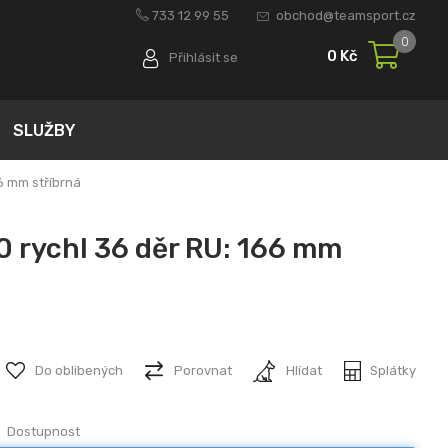
733 12 99 55
obchod@teamsport.cz
0
0 Kč
Přihlásit se
SLUŽBY
6 mm stříbrná
 rychl 36 děr RU: 166 mm
Do oblibených
Porovnat
Hlídat
Splátky
Dostupnost