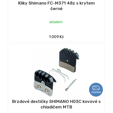
Kliky Shimano FC-M371 48z s krytem
černé
skladem
1 009 Kč
ZDARMA
Brzdové destičky SHIMANO H03C kovové s
chladičem MTB