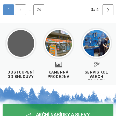
1
2
...
23
Další
ODSTOUPENÍ
KAMENNÁ
SERVIS KOL
OD SMLOUVY
PRODEJNA
VŠECH
ZNAČEK
AKČNÍ NABÍDKY A SLEVY