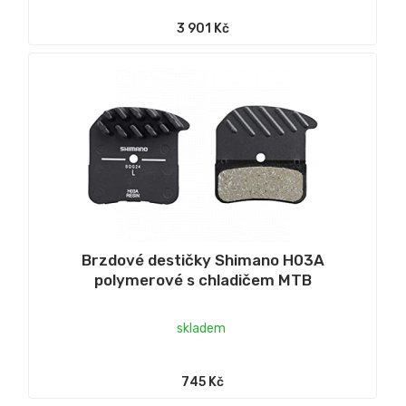
3 901 Kč
Brzdové destičky Shimano H03A
polymerové s chladičem MTB
skladem
745 Kč