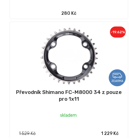
280 Kč
-19.62%
ZDARMA
Převodník Shimano FC-M8000 34 z pouze
pro 1x11
skladem
1 529 Kč
1 229 Kč