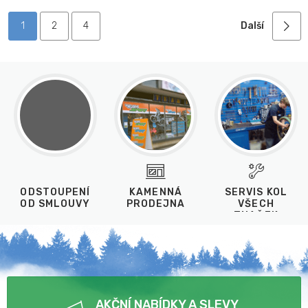
1
2
4
Další
ODSTOUPENÍ
KAMENNÁ
SERVIS KOL
OD SMLOUVY
PRODEJNA
VŠECH
ZNAČEK
AKČNÍ NABÍDKY A SLEVY