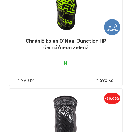
ZDARMA
Chránič kolen O´Neal Junction HP
černá/neon zelená
M
1 990 Kč
1 690 Kč
-20.08%