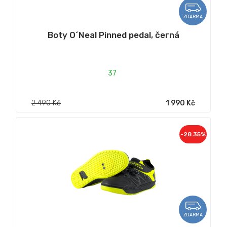
ZDARMA
Boty O´Neal Pinned pedal, černá
37
2 490 Kč
1 990 Kč
-28.35%
ZDARMA