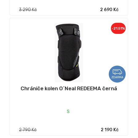
3 290 Kč
2 690 Kč
-21.51%
ZDARMA
Chrániče kolen O´Neal REDEEMA černá
S
2 790 Kč
2 190 Kč