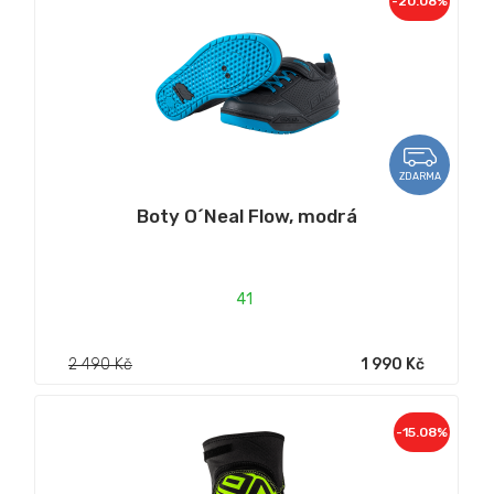
-20.08%
ZDARMA
Boty O´Neal Flow, modrá
41
2 490 Kč
1 990 Kč
-15.08%