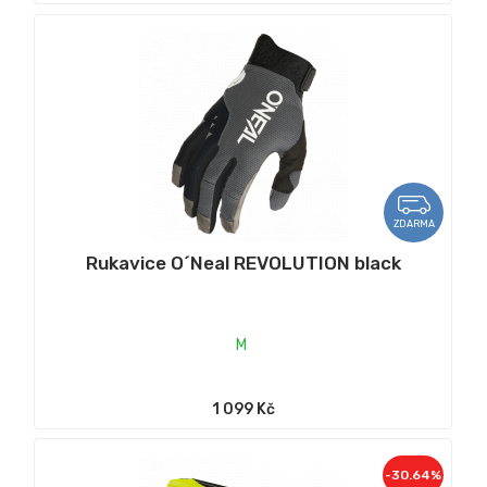
ZDARMA
Rukavice O´Neal REVOLUTION black
M
1 099 Kč
-30.64%