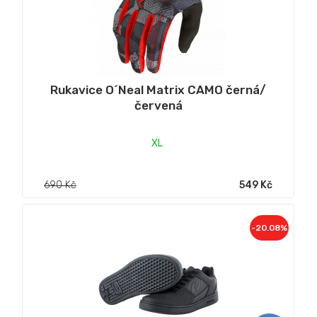
Rukavice O´Neal Matrix CAMO černá/
červená
XL
690 Kč
549 Kč
-20.08%