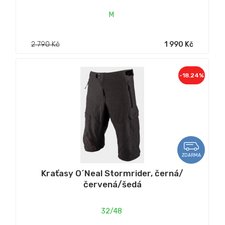
M
2 790 Kč
1 990 Kč
-18.24%
ZDARMA
Kraťasy O´Neal Stormrider, černá/
červená/šedá
32/48