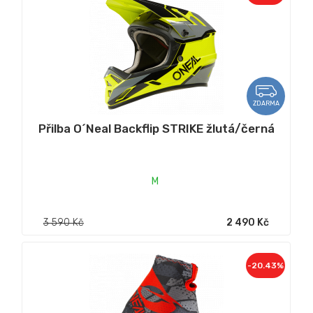
ZDARMA
Přilba O´Neal Backflip STRIKE žlutá/černá
M
3 590 Kč
2 490 Kč
-20.43%