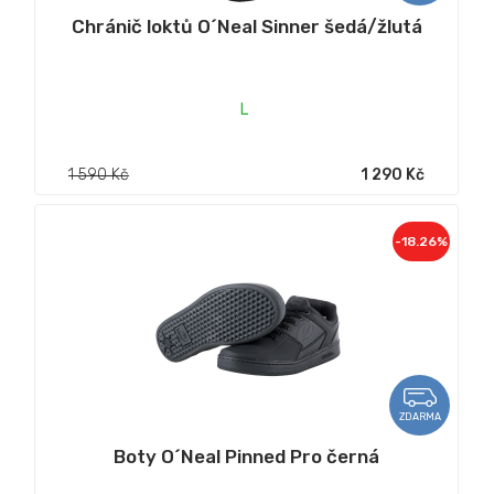
Chránič loktů O´Neal Sinner šedá/žlutá
L
1 590 Kč
1 290 Kč
-18.26%
ZDARMA
Boty O´Neal Pinned Pro černá