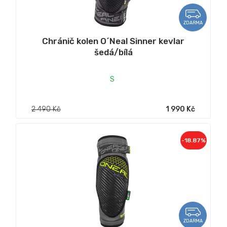
ZDARMA
Chránič kolen O´Neal Sinner kevlar
šedá/bílá
S
2 490 Kč
1 990 Kč
-18.87%
ZDARMA