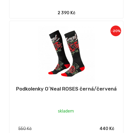
2 390 Kč
-20%
Podkolenky O´Neal ROSES černá/červená
skladem
550 Kč
440 Kč