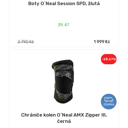
Boty O´Neal Session SPD, žlutá
39
,
47
2 790 Kč
1 999 Kč
-28.67%
ZDARMA
Chrániče kolen O´Neal AMX Zipper III,
černá