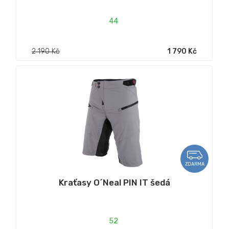
44
2 190 Kč
1 790 Kč
ZDARMA
Kraťasy O´Neal PIN IT šedá
52