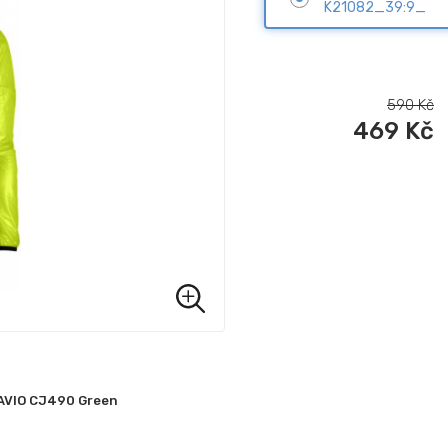
K21082_39:9_
590
Kč
469
Kč
 SAVIO CJ490 Green