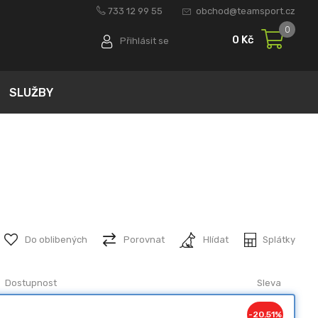
733 12 99 55
obchod@teamsport.cz
0
0 Kč
Přihlásit se
SLUŽBY
Do oblibených
Porovnat
Hlídat
Splátky
Dostupnost
Sleva
-20.51%