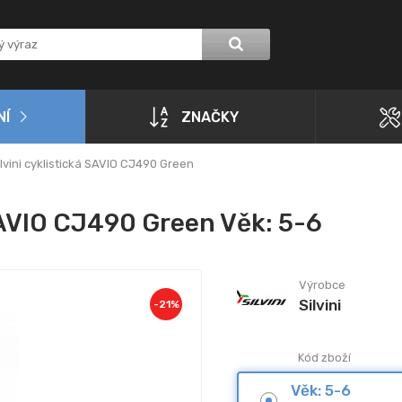
NÍ
ZNAČKY
lvini cyklistická SAVIO CJ490 Green
SAVIO CJ490 Green Věk: 5-6
Výrobce
Silvini
-
21
%
Kód zboží
Věk: 5-6