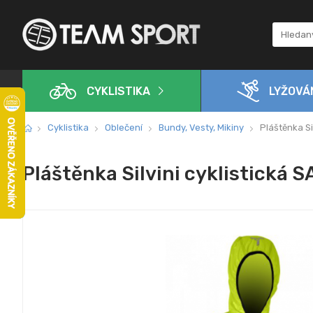
CYKLISTIKA
LYŽOVÁ
Cyklistika
Oblečení
Bundy, Vesty, Mikiny
Pláštěnka Si
Pláštěnka Silvini cyklistická 