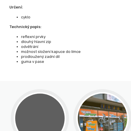
Určení:
cyklo
Technický popis:
reflexní prvky
dlouhý hlavní zip
odvětrání
možnost složení kapuce do límce
prodloužený zadní díl
guma v pase