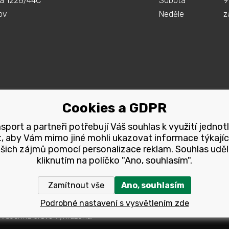
á 1228/44C
Sobota
9
ov
Neděle
z
Cookies a GDPR
port a partneři potřebují Váš souhlas k využití jednot
, aby Vám mimo jiné mohli ukazovat informace týkajíc
šich zájmů pomocí personalizace reklam. Souhlas uděl
kliknutím na políčko "Ano, souhlasím".
Zamítnout vše
Ano, souhlasím
Podrobné nastavení s vysvětlením zde
 Všechna pravá vyhrazena.