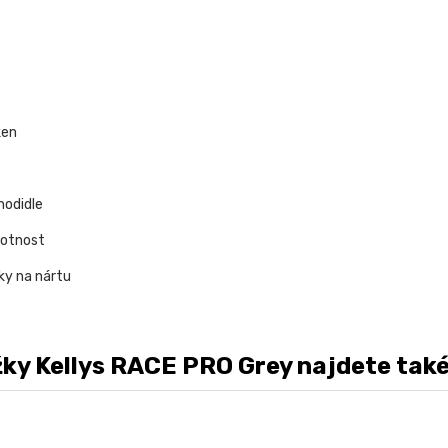
ken
hodidle
votnost
ky na nártu
y Kellys RACE PRO Grey najdete také v