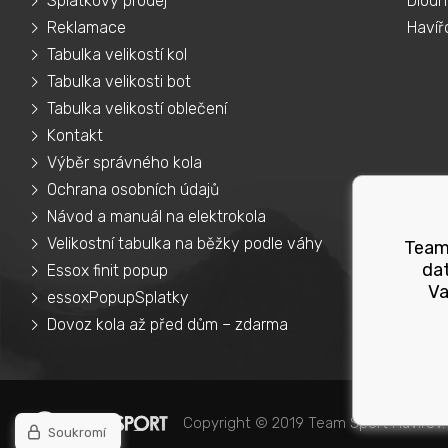
Splátkový prodej
Dlouh
Reklamace
Havíř
Tabulka velikostí kol
Tabulka velikosti bot
Tabulka velikostí oblečení
Kontakt
Výběr správného kola
Ochrana osobních údajů
Návod a manuál na elektrokola
Velikostní tabulka na běžky podle váhy
Teams
dat
Essox finit popup
Va
essoxPopupSplatky
Dovoz kola až před dům – zdarma
Copyright © 2019 Team Sport Havířov.
Soukromí