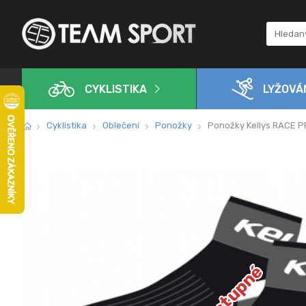
CYKLISTIKA
LYŽOVÁ
Cyklistika
Oblečení
Ponožky
Ponožky Kellys RACE P