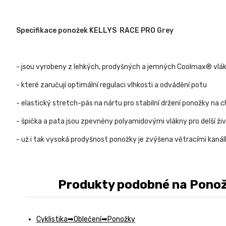
Specifikace ponožek KELLYS RACE PRO Grey
- jsou vyrobeny z lehkých, prodyšných a jemných Coolmax® vlá
- které zaručují optimální regulaci vlhkosti a odvádění potu
- elastický stretch-pás na nártu pro stabilní držení ponožky na c
- špička a pata jsou zpevněny polyamidovými vlákny pro delší ži
- už i tak vysoká prodyšnost ponožky je zvýšena větracími kanál
Produkty podobné na Ponožk
Cyklistika
Oblečení
Ponožky