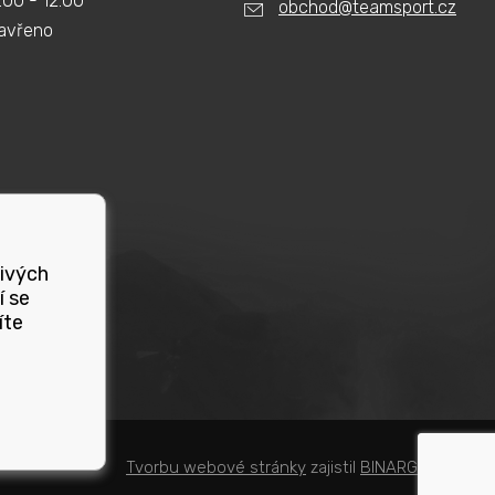
:00 - 12:00
obchod@teamsport.cz
avřeno
livých
í se
íte
Tvorbu webové stránky
zajistil
BINARGON.cz