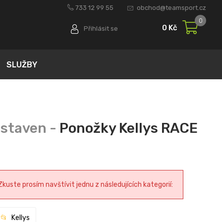
733 12 99 55
obchod@teamsport.cz
0
0 Kč
Přihlásit se
SLUŽBY
Ponožky Kellys RACE
uste prosím navštívit jednu z následujících kategorií:
Kellys