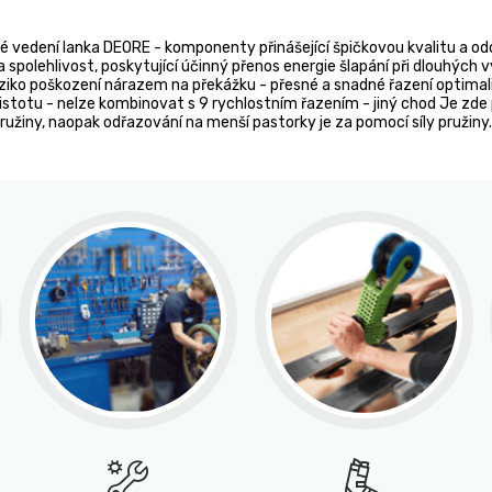
edení lanka DEORE - komponenty přinášející špičkovou kvalitu a odol
polehlivost, poskytující účinný přenos energie šlapání při dlouhých vy
žuje riziko poškození nárazem na překážku - přesné a snadné řazení op
jistotu - nelze kombinovat s 9 rychlostním řazením - jiný chod Je zd
pružiny, naopak odřazování na menší pastorky je za pomocí síly pružiny.