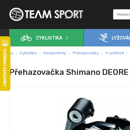
CYKLISTIKA
LYŽOVÁ
Cyklistika
Komponenty
Přehazovačky
9 rychlostí
Přehazovačka Shimano DEORE 