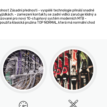
nost Zásadní přednosti - vyspělé technologie přináší snadné
jžďkách. - zamezení kontaktu se zadní vidlici zaručuje klidný a
timalizované pro nový 10-stupňový systém moderních MTB -
e použita klasická pružina TOP NORMAL, která má normální chod