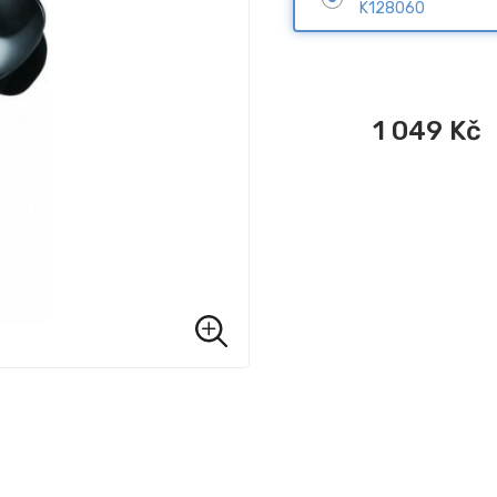
K128060
1 049
Kč