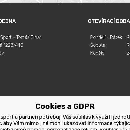
DEJNA
OTEVÍRACÍ DOBA
Sport - Tomáš Binar
Pondělí - Pátek
9
á 1228/44C
Sobota
9
ov
Neděle
z
Cookies a GDPR
port a partneři potřebují Váš souhlas k využití jednot
, aby Vám mimo jiné mohli ukazovat informace týkajíc
šich zájmů pomocí personalizace reklam. Souhlas uděl