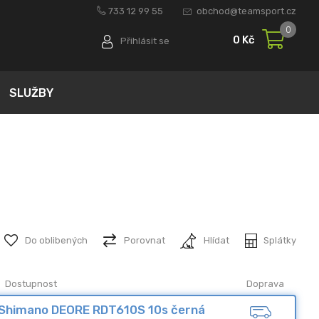
733 12 99 55
obchod@teamsport.cz
0
0 Kč
Přihlásit se
SLUŽBY
Do oblibených
Porovnat
Hlídat
Splátky
Dostupnost
Doprava
Shimano DEORE RDT610S 10s černá