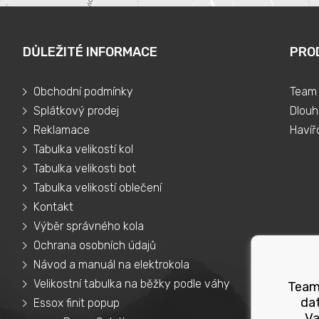
DŮLEŽITÉ INFORMACE
PRO
Obchodní podmínky
Team 
Splátkový prodej
Dlouh
Reklamace
Havíř
Tabulka velikostí kol
Tabulka velikosti bot
Tabulka velikostí oblečení
Kontakt
Výběr správného kola
Ochrana osobních údajů
Návod a manuál na elektrokola
Velikostní tabulka na běžky podle váhy
Teams
dat
Essox finit popup
Va