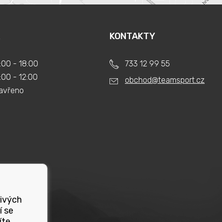
KONTAKTY
:00 - 18:00
733 12 99 55
:00 - 12:00
obchod@teamsport.cz
avřeno
livých
í se
íte