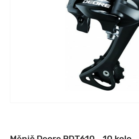
Měnič Deore RDT610 , 10 kolo