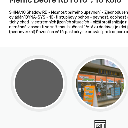
SHIMANO Shadow RD - Možnost přímého upevnění - Zjednodušené v
ovládání DYNA-SYS - 10-ti stupňový pohon - pevnost, odolnost a s
tichý chod i v extrémních jízdních situacích - nižší profil sni
neměnné vlasnosti se sníženou hlučností řetězu dodávají jezdci 
(není inverzní) Řazení na větší pastorky se provádí proti odporu 