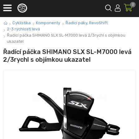
0
Cyklistika
Komponenty
Řadící páky, RevoShift
2-3 rychlostí levá
Řadící páčka SHIMANO SLX SL-M7000 levá 2/3rychl s objímkou
ukazatel
Řadící páčka SHIMANO SLX SL-M7000 levá
2/3rychl s objímkou ukazatel