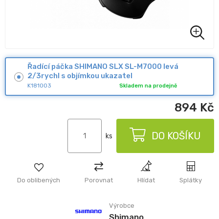
Řadící páčka SHIMANO SLX SL-M7000 levá
2/3rychl s objímkou ukazatel
K181003
Skladem na prodejně
894
Kč
DO KOŠÍKU
ks
Do oblibených
Porovnat
Hlídat
Splátky
Výrobce
Shimano