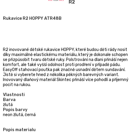
R2
Rukavice R2 HOPPY ATR48B
R2 inovované dětské rukavice HOPPY, které budou děti rády nosit
díky maximálně elastickému materiálu, který je dokonale schopen
se přizpůsobit tvaru dětské ruky. Polstrování na dlani přináší nejen
komfort, ale také vyšší odolnost proti prodření v případě pádu.
EasyOff stahovací poutka pak značně usnadní dětem sundavání.
Jistě si vyberete hned z několika pěkných barevných variant.
Inovovaný dlaňový materiál Skintec přináší více pohodlí a příjemný
pocit na rukou.
Vlastnosti
Barva
žlutá
Popis barvy
neon žlutá, černá
Popis materialu