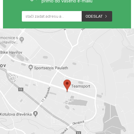
přímo do vašeho e-mailu
ODESLAT