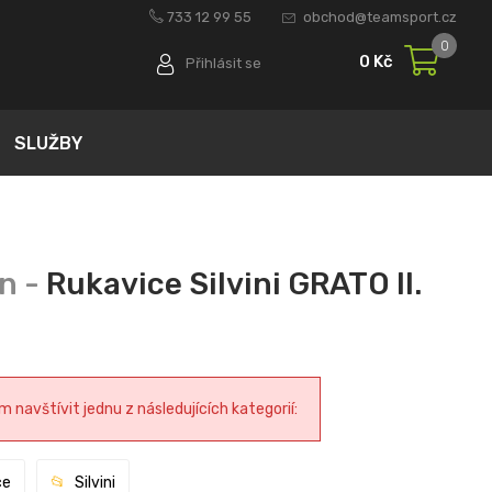
733 12 99 55
obchod@teamsport.cz
0
0 Kč
Přihlásit se
SLUŽBY
Rukavice Silvini GRATO II.
navštívit jednu z následujících kategorií:
ce
Silvini