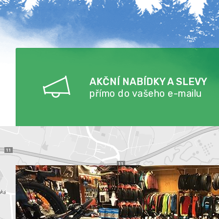
AKČNÍ NABÍDKY A SLEVY
přímo do vašeho e-mailu