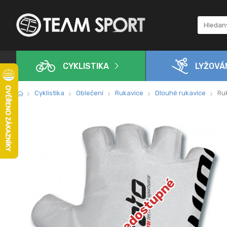
CYKLISTIKA
LYŽOVÁ
Cyklistika
Oblečení
Rukavice
Dlouhé rukavice
Ruk