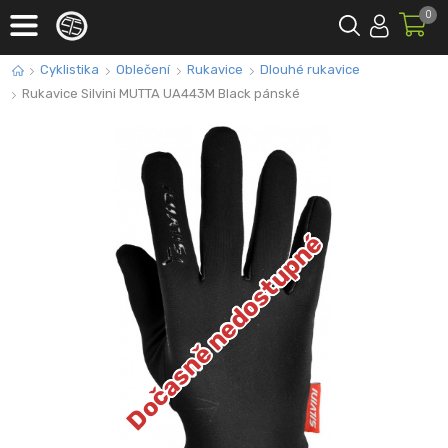
0
Cyklistika
Oblečení
Rukavice
Dlouhé rukavice
Rukavice Silvini MUTTA UA443M Black pánské
Dočasně nedostupné