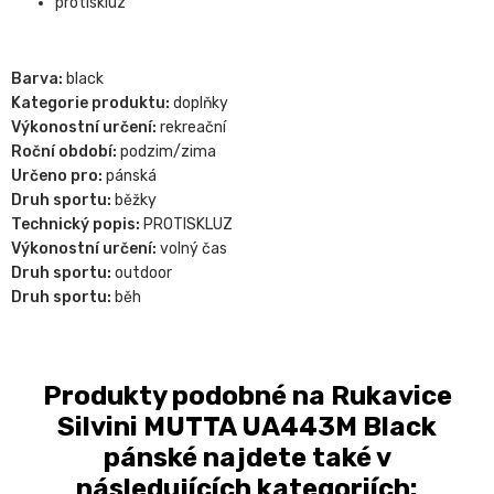
protiskluz
Barva:
black
Kategorie produktu:
doplňky
Výkonostní určení:
rekreační
Roční období:
podzim/zima
Určeno pro:
pánská
Druh sportu:
běžky
Technický popis:
PROTISKLUZ
Výkonostní určení:
volný čas
Druh sportu:
outdoor
Druh sportu:
běh
Produkty podobné na Rukavice
Silvini MUTTA UA443M Black
pánské najdete také v
následujících kategoriích: