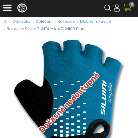
0
Cyklistika
Oblečení
Rukavice
Dlouhé rukavice
Rukavice Silvini PUNTA MA14 JUNIOR Blue
Dočasně nedostupné