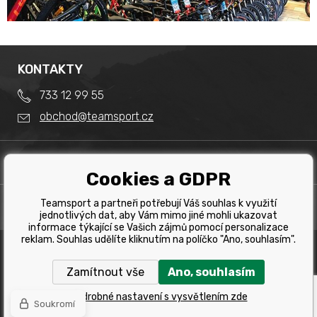
KONTAKTY
733 12 99 55
obchod@teamsport.cz
DŮLEŽITÉ INFORMACE
Cookies a GDPR
Obchodní podmínky
Splátkový prodej
Teamsport a partneři potřebují Váš souhlas k využití
PRODEJNA
Reklamace
jednotlivých dat, aby Vám mimo jiné mohli ukazovat
Team Sport - Tomáš Binar
informace týkající se Vašich zájmů pomocí personalizace
Tabulka velikostí kol
reklam. Souhlas udělíte kliknutím na políčko "Ano, souhlasím".
Dlouhá 1228/44C
Tabulka velikosti bot
Havířov
Zamítnout vše
Ano, souhlasím
Tabulka velikostí oblečení
Copyright © 2019 Team Sport Havířov. Všechna pravá
vyhrazena.
Kontakt
Podrobné nastavení s vysvětlením zde
Soukromí
Internetové obchody
a
www stránky
:
BINARGON.cz
Výběr správného kola