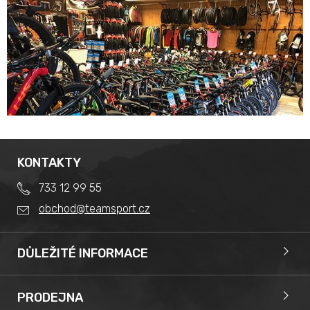
KONTAKTY
733 12 99 55
obchod@teamsport.cz
DŮLEŽITÉ INFORMACE
Obchodní podmínky
Splátkový prodej
PRODEJNA
Reklamace