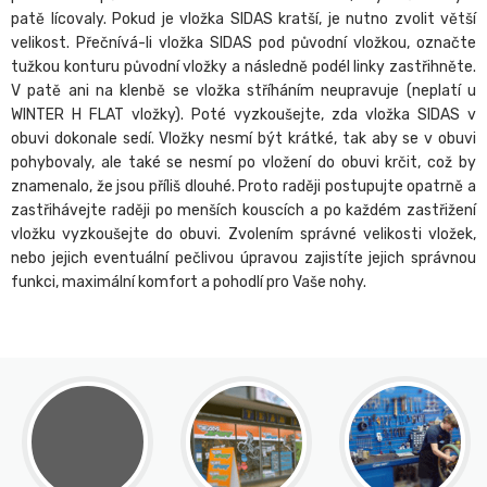
patě lícovaly. Pokud je vložka SIDAS kratší, je nutno zvolit větší
velikost. Přečnívá-li vložka SIDAS pod původní vložkou, označte
tužkou konturu původní vložky a následně podél linky zastřihněte.
V patě ani na klenbě se vložka stříháním neupravuje (neplatí u
WINTER H FLAT vložky). Poté vyzkoušejte, zda vložka SIDAS v
obuvi dokonale sedí. Vložky nesmí být krátké, tak aby se v obuvi
pohybovaly, ale také se nesmí po vložení do obuvi krčit, což by
znamenalo, že jsou příliš dlouhé. Proto raději postupujte opatrně a
zastřihávejte raději po menších kouscích a po každém zastřižení
vložku vyzkoušejte do obuvi. Zvolením správné velikosti vložek,
nebo jejich eventuální pečlivou úpravou zajistíte jejich správnou
funkci, maximální komfort a pohodlí pro Vaše nohy.