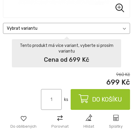
Vybrat variantu
Tento produkt má více variant, vyberte si prosím
variantu
Cena od 699 Kč
960
Kč
699
Kč
DO KOŠÍKU
ks
Do oblibených
Porovnat
Hlídat
Splátky