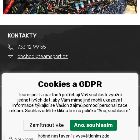
KONTAKTY
733 12 99 55
obchod@teamsport.cz
DŮLEŽITÉ INFORMACE
Cookies a GDPR
Obchodní podmínky
Splátkový prodej
Teamsport a partneři potřebují Váš souhlas k využití
PRODEJNA
Reklamace
jednotlivých dat, aby Vám mimo jiné mohli ukazovat
Team Sport - Tomáš Binar
informace týkající se Vašich zájmů pomocí personalizace
Tabulka velikostí kol
reklam. Souhlas udělíte kliknutím na políčko "Ano, souhlasím".
Dlouhá 1228/44C
Tabulka velikosti bot
Havířov
Zamítnout vše
Ano, souhlasím
Tabulka velikostí oblečení
Copyright © 2019 Team Sport Havířov. Všechna pravá
vyhrazena.
Kontakt
Podrobné nastavení s vysvětlením zde
Soukromí