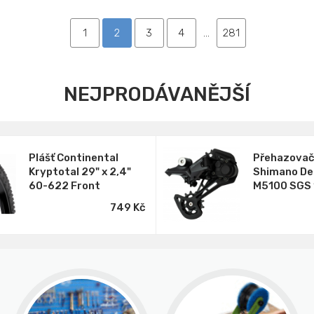
1
2
3
4
...
281
NEJPRODÁVANĚJŠÍ
Plášť Continental
Přehazova
Kryptotal 29" x 2,4"
Shimano De
60-622 Front
M5100 SGS 
Endurance kevlar
749 Kč