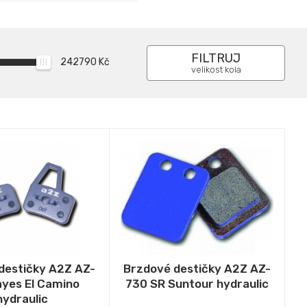
FILTRUJ
242790
Kč
velikost kola
destičky A2Z AZ-
Brzdové destičky A2Z AZ-
ayes El Camino
730 SR Suntour hydraulic
hydraulic