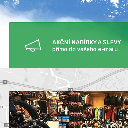
AKČNÍ NABÍDKY A SLEVY
přímo do vašeho e-mailu