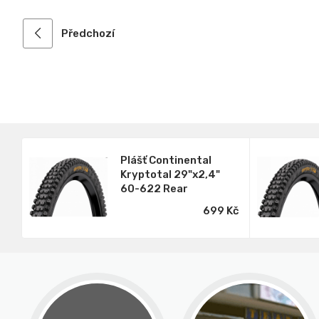
Předchozí
Plášť Continental
Kryptotal 29"x2,4"
60-622 Rear
Endurance kevlar
699 Kč