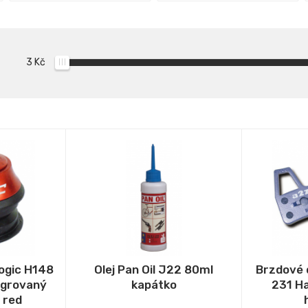
3
Kč
Logic H148
Olej Pan Oil J22 80ml
Brzdové 
egrovaný
kapátko
231 H
 red