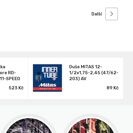
Další
čka
Duše MITAS 12-
ore RD-
1/2x1,75-2,45 (47/62-
11-SPEED
203) AV
523 Kč
89 Kč