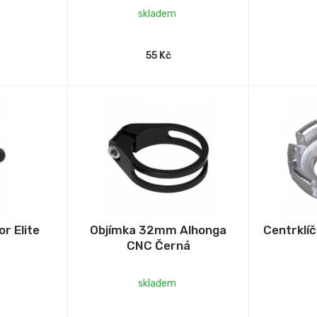
skladem
55 Kč
r Elite
Objímka 32mm Alhonga
Centrklí
CNC Černá
skladem