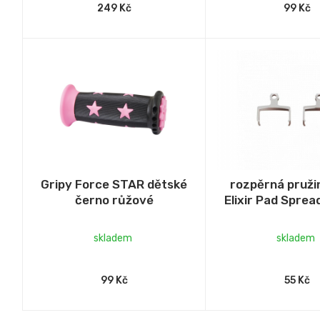
249 Kč
99 Kč
Gripy Force STAR dětské
rozpěrná pruži
černo růžové
Elixir Pad Spread
skladem
skladem
99 Kč
55 Kč