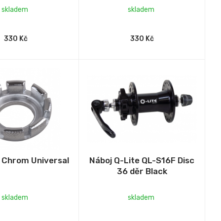
skladem
skladem
330 Kč
330 Kč
č Chrom Universal
Náboj Q-Lite QL-S16F Disc
36 děr Black
skladem
skladem