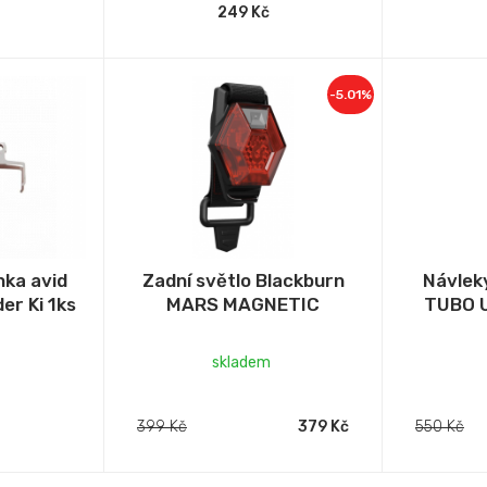
249 Kč
-5.01%
nka avid
Zadní světlo Blackburn
Návleky
er Ki 1ks
MARS MAGNETIC
TUBO 
skladem
399 Kč
379 Kč
550 Kč