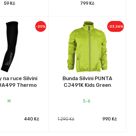
59 Kč
799 Kč
-20%
-23.26%
 na ruce Silvini
Bunda Silvini PUNTA
UA499 Thermo
CJ491K Kids Green
M
5-6
440 Kč
1 290 Kč
990 Kč