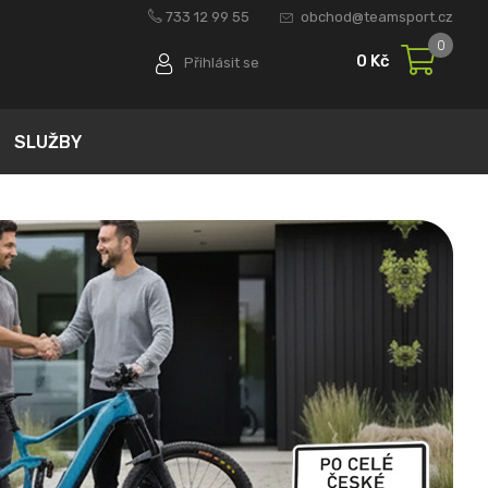
733 12 99 55
obchod@teamsport.cz
0
0 Kč
Přihlásit se
SLUŽBY